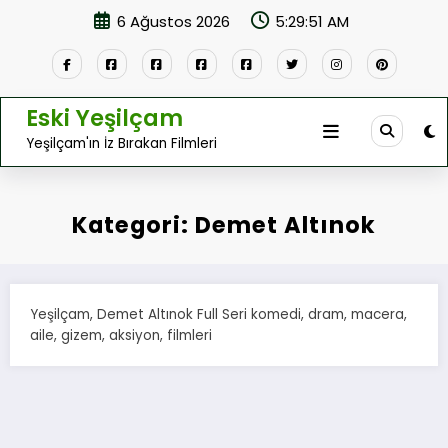
İçeriğe
6 Ağustos 2026
5:29:51 AM
atla
Eski Yeşilçam
Yeşilçam'ın İz Bırakan Filmleri
Kategori: Demet Altınok
Yeşilçam, Demet Altınok Full Seri komedi, dram, macera,
aile, gizem, aksiyon, filmleri