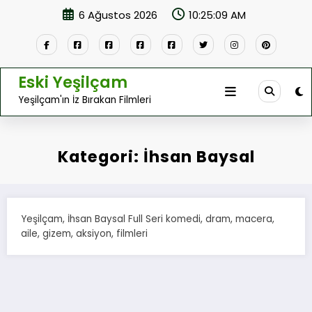
İçeriğe
6 Ağustos 2026
10:25:09 AM
atla
Eski Yeşilçam
Yeşilçam'ın İz Bırakan Filmleri
Kategori: İhsan Baysal
Yeşilçam, İhsan Baysal Full Seri komedi, dram, macera,
aile, gizem, aksiyon, filmleri