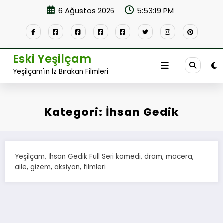
İçeriğe
6 Ağustos 2026
5:53:19 PM
atla
Eski Yeşilçam
Yeşilçam'ın İz Bırakan Filmleri
Kategori: İhsan Gedik
Yeşilçam, İhsan Gedik Full Seri komedi, dram, macera,
aile, gizem, aksiyon, filmleri