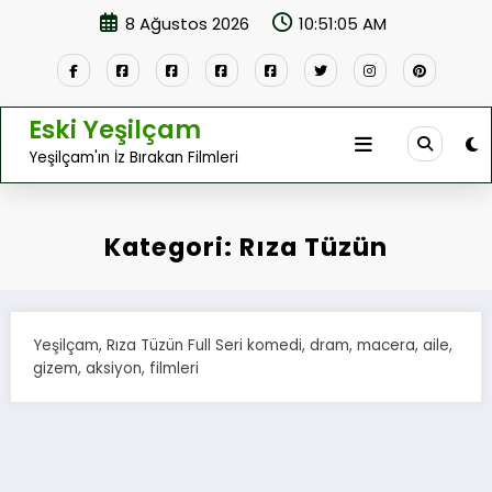
İçeriğe
8 Ağustos 2026
10:51:05 AM
atla
Eski Yeşilçam
Yeşilçam'ın İz Bırakan Filmleri
Kategori: Rıza Tüzün
Yeşilçam, Rıza Tüzün Full Seri komedi, dram, macera, aile,
gizem, aksiyon, filmleri