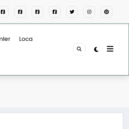
mler
Loca