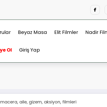
rular
Beyaz Masa
Elit Filmler
Nadir Fil
ye Ol
Giriş Yap
macera, aile, gizem, aksiyon, filmleri