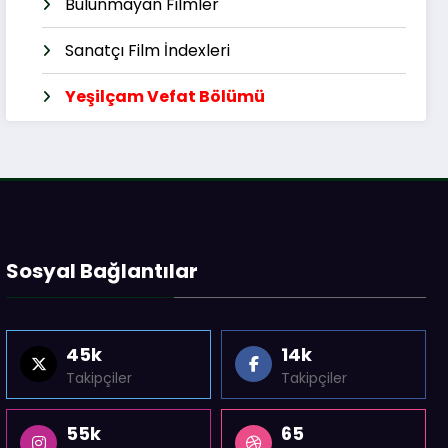
Bulunmayan Filmler
Sanatçı Film İndexleri
Yeşilçam Vefat Bölümü
Sosyal Bağlantılar
45k
14k
Takipçiler
Takipçiler
55k
65