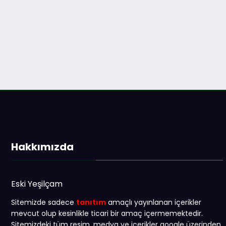
Hakkımızda
Eski Yeşilçam
Sitemizde sadece
tanıtım
amaçlı yayınlanan içerikler
mevcut olup kesinlikle ticari bir amaç içermemektedir.
Sitemizdeki tüm resim, medya ve içerikler google üzerinden