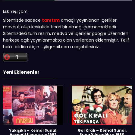
Eski Yeşilçam
Sitemizde sadece
tanıtım
amaçlı yayınlanan içerikler
mevcut olup kesinlikle ticari bir amaç içermemektedir.
Sitemizdeki tüm resim, medya ve içerikler google üzerinden
herkese açık yayınlanmakta olan verilerden eklenmiştir. Telif
hakkı bildirimi için …
.@gmail.com
ulaşabilirsiniz.
Yeni Eklenenler
Yakışıklı – Kemal Sunal,
Gol Kralı – Kemal Sunal,
Ayşegül Uygurer – 1987
Suna Yıldızoğlu – 1980