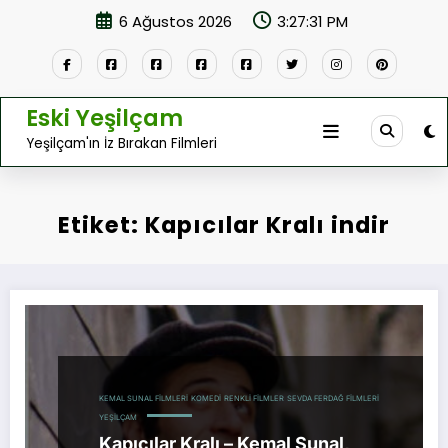
İçeriğe
6 Ağustos 2026
3:27:31 PM
atla
Eski Yeşilçam
Yeşilçam'ın İz Bırakan Filmleri
Etiket: Kapıcılar Kralı indir
KEMAL SUNAL FILMLERI
KOMEDI
RENKLI FILMLER
SEVDA FERDAĞ FILMLERI
YEŞILÇAM
Kapıcılar Kralı – Kemal Sunal,