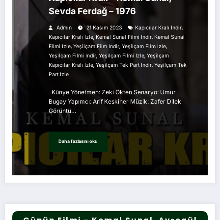
Sevda Ferdağ – 1976
,
Admin
21 Kasım 2023
Kapıcılar Kralı Indir
,
,
Kapıcılar Kralı Izle
Kemal Sunal Filmi Indir
Kemal Sunal
,
,
,
Filmi Izle
Yeşilçam Film Indir
Yeşilçam Film Izle
,
,
Yeşilçam Filmi Indir
Yeşilçam Filmi Izle
Yeşilçam
,
,
Kapıcılar Kralı Izle
Yeşilçam Tek Part Indir
Yeşilçam Tek
Part Izle
Künye Yönetmen: Zeki Ökten Senaryo: Umur
Bugay Yapımcı: Arif Keskiner Müzik: Zafer Dilek
Görüntü…
Daha fazlasını oku