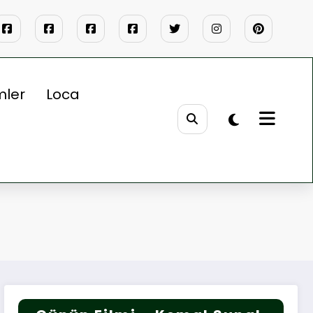
mler
Loca