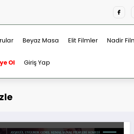
rular
Beyaz Masa
Elit Filmler
Nadir Fil
ye Ol
Giriş Yap
zle
AYŞEGÜL UYGURER
GENEL
KEMAL SUNAL FILMLERI
KOMEDI