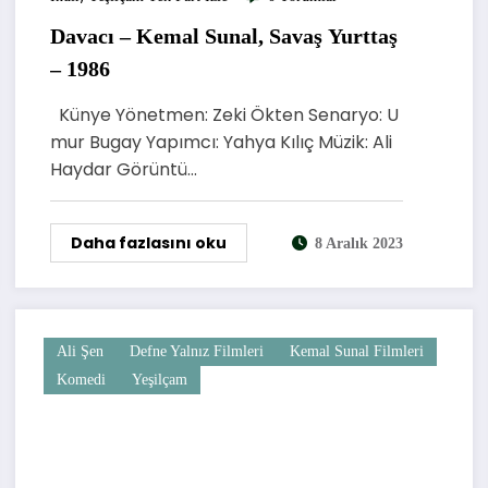
Davacı – Kemal Sunal, Savaş Yurttaş
– 1986
Künye Yönetmen: Zeki Ökten Senaryo: U
mur Bugay Yapımcı: Yahya Kılıç Müzik: Ali
Haydar Görüntü…
Daha fazlasını oku
8 Aralık 2023
Ali Şen
Defne Yalnız Filmleri
Kemal Sunal Filmleri
Komedi
Yeşilçam