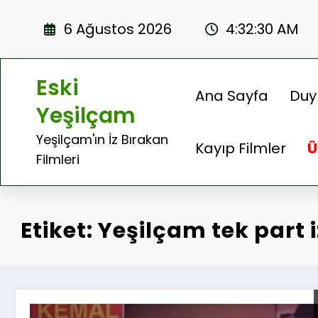
İçeriğe
atla
6 Ağustos 2026
4:32:31 AM
Eski
Ana Sayfa
Duy
Yeşilçam
Yeşilçam'ın İz Bırakan
Kayıp Filmler
Ü
Filmleri
Etiket: Yeşilçam tek part i