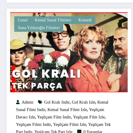
Genel
Kemal Sunal Filmleri
Komedi
Suna Yıldızoğlu Filmleri
,
,
Admin
Gol Kralı Indir
Gol Kralı Izle
Kemal
,
,
Sunal Filmi Indir
Kemal Sunal Filmi Izle
Yeşilçam
,
,
,
Davacı Izle
Yeşilçam Film Indir
Yeşilçam Film Izle
,
,
Yeşilçam Filmi Indir
Yeşilçam Filmi Izle
Yeşilçam Tek
,
Part Indir
Yeşilçam Tek Part Izle
0 Yorumlar