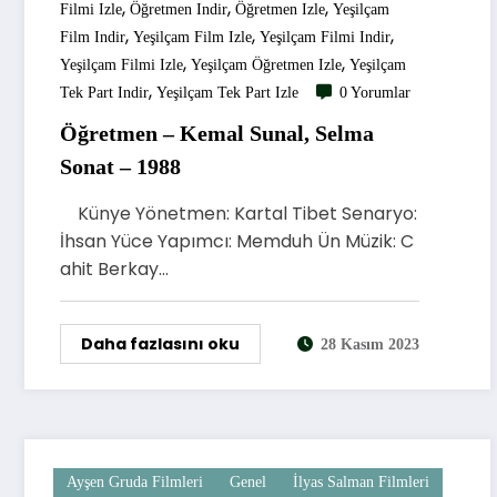
,
,
,
Filmi Izle
Öğretmen Indir
Öğretmen Izle
Yeşilçam
,
,
,
Film Indir
Yeşilçam Film Izle
Yeşilçam Filmi Indir
,
,
Yeşilçam Filmi Izle
Yeşilçam Öğretmen Izle
Yeşilçam
,
Tek Part Indir
Yeşilçam Tek Part Izle
0 Yorumlar
Öğretmen – Kemal Sunal, Selma
Sonat – 1988
Künye Yönetmen: Kartal Tibet Senaryo:
İhsan Yüce Yapımcı: Memduh Ün Müzik: C
ahit Berkay…
Daha fazlasını oku
28 Kasım 2023
Ayşen Gruda Filmleri
Genel
İlyas Salman Filmleri