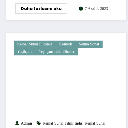
Daha fazlasını oku
7 Aralık 2023
Kemal Sunal Filmleri
Komedi
Selma Sonat
Yeşilçam
Yeşilçam Eski Filmler
,
Admin
Kemal Sunal Filmi Indir
Kemal Sunal