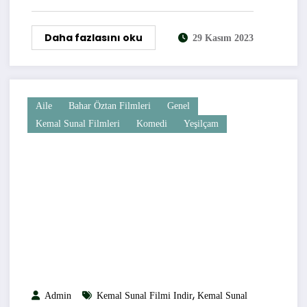
Daha fazlasını oku
29 Kasım 2023
Aile
Bahar Öztan Filmleri
Genel
Kemal Sunal Filmleri
Komedi
Yeşilçam
,
Admin
Kemal Sunal Filmi Indir
Kemal Sunal