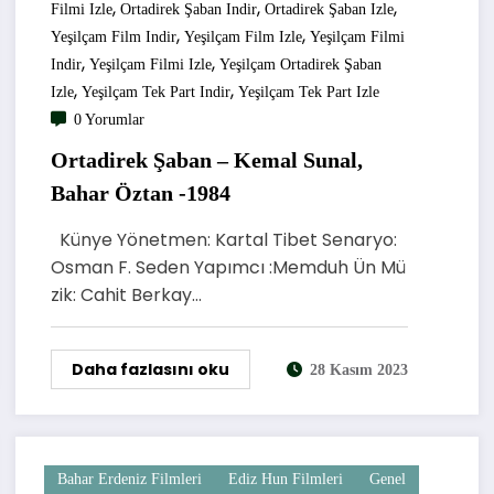
,
,
,
Filmi Izle
Ortadirek Şaban Indir
Ortadirek Şaban Izle
,
,
Yeşilçam Film Indir
Yeşilçam Film Izle
Yeşilçam Filmi
,
,
Indir
Yeşilçam Filmi Izle
Yeşilçam Ortadirek Şaban
,
,
Izle
Yeşilçam Tek Part Indir
Yeşilçam Tek Part Izle
0 Yorumlar
Ortadirek Şaban – Kemal Sunal,
Bahar Öztan -1984
Künye Yönetmen: Kartal Tibet Senaryo:
Osman F. Seden Yapımcı :Memduh Ün Mü
zik: Cahit Berkay…
Daha fazlasını oku
28 Kasım 2023
Bahar Erdeniz Filmleri
Ediz Hun Filmleri
Genel