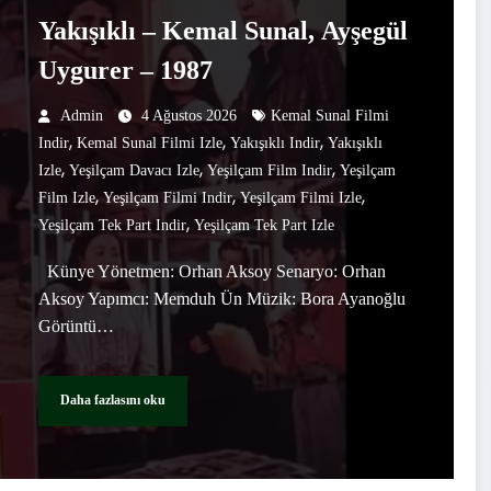
Yakışıklı – Kemal Sunal, Ayşegül
Uygurer – 1987
Admin
4 Ağustos 2026
Kemal Sunal Filmi
,
,
,
Indir
Kemal Sunal Filmi Izle
Yakışıklı Indir
Yakışıklı
,
,
,
Izle
Yeşilçam Davacı Izle
Yeşilçam Film Indir
Yeşilçam
,
,
,
Film Izle
Yeşilçam Filmi Indir
Yeşilçam Filmi Izle
,
Yeşilçam Tek Part Indir
Yeşilçam Tek Part Izle
Künye Yönetmen: Orhan Aksoy Senaryo: Orhan
Aksoy Yapımcı: Memduh Ün Müzik: Bora Ayanoğlu
Görüntü…
Daha fazlasını oku