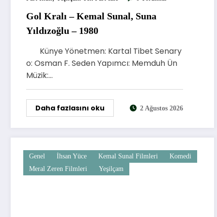
Gol Kralı – Kemal Sunal, Suna
Yıldızoğlu – 1980
Künye Yönetmen: Kartal Tibet Senary
o: Osman F. Seden Yapımcı: Memduh Ün
Müzik:…
Daha fazlasını oku
2 Ağustos 2026
Genel
İhsan Yüce
Kemal Sunal Filmleri
Komedi
Meral Zeren Filmleri
Yeşilçam