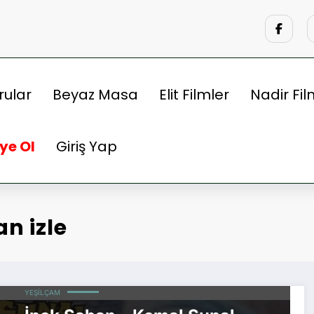
rular
Beyaz Masa
Elit Filmler
Nadir Fil
ye Ol
Giriş Yap
n izle
ALI ŞEN
DEFNE YALNIZ FILMLERI
KEMAL SUNAL FILMLERI
KOMEDI
YEŞILÇAM