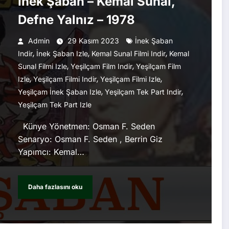
İnek Şaban – Kemal Sunal,
Defne Yalnız – 1978
Admin
29 Kasım 2023
İnek Şaban
,
,
,
Indir
İnek Şaban Izle
Kemal Sunal Filmi Indir
Kemal
,
,
Sunal Filmi Izle
Yeşilçam Film Indir
Yeşilçam Film
,
,
,
Izle
Yeşilçam Filmi Indir
Yeşilçam Filmi Izle
,
,
Yeşilçam İnek Şaban Izle
Yeşilçam Tek Part Indir
Yeşilçam Tek Part Izle
Künye Yönetmen: Osman F. Seden
Senaryo: Osman F. Seden , Berrin Giz
Yapımcı: Kemal…
Daha fazlasını oku