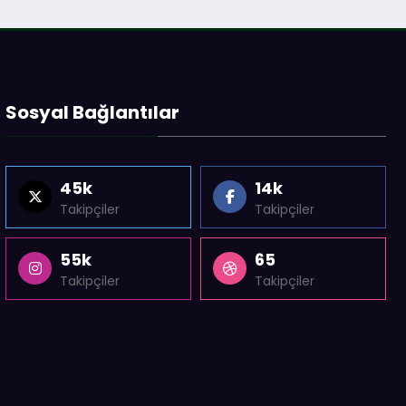
Sosyal Bağlantılar
45k
14k
Takipçiler
Takipçiler
55k
65
Takipçiler
Takipçiler