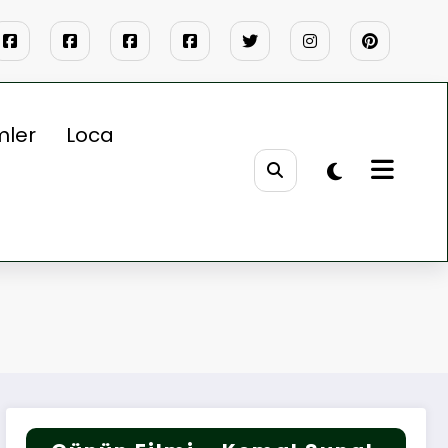
mler
Loca