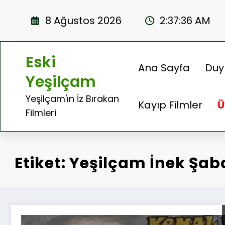
İçeriğe
atla
8 Ağustos 2026
2:37:36 AM
Eski
Ana Sayfa
Duy
Yeşilçam
Yeşilçam'ın İz Bırakan
Kayıp Filmler
Ü
Filmleri
Etiket: Yeşilçam İnek Şaba