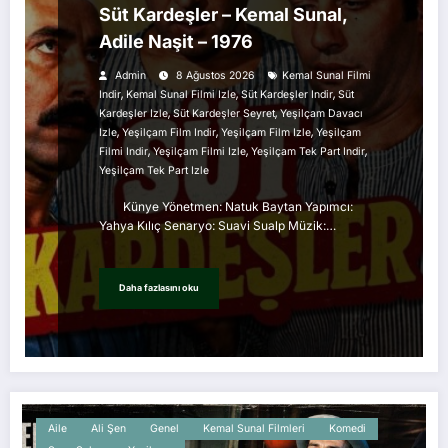
Süt Kardeşler – Kemal Sunal,
Adile Naşit – 1976
Admin
8 Ağustos 2026
Kemal Sunal Filmi
,
,
,
Indir
Kemal Sunal Filmi Izle
Süt Kardeşler Indir
Süt
,
,
Kardeşler Izle
Süt Kardeşler Seyret
Yeşilçam Davacı
,
,
,
Izle
Yeşilçam Film Indir
Yeşilçam Film Izle
Yeşilçam
,
,
,
Filmi Indir
Yeşilçam Filmi Izle
Yeşilçam Tek Part Indir
Yeşilçam Tek Part Izle
Künye Yönetmen: Natuk Baytan Yapımcı:
Yahya Kılıç Senaryo: Suavi Sualp Müzik:…
Daha fazlasını oku
Aile
Ali Şen
Genel
Kemal Sunal Filmleri
Komedi