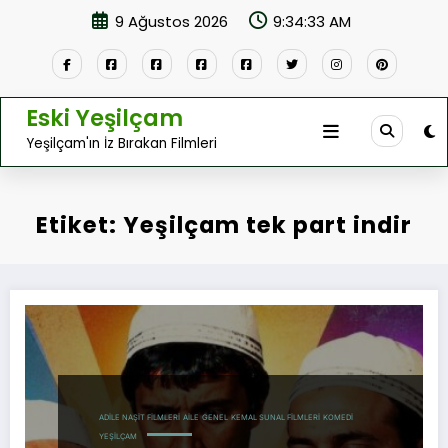
İçeriğe
9 Ağustos 2026
9:34:34 AM
atla
Eski Yeşilçam
Yeşilçam'ın İz Bırakan Filmleri
Etiket: Yeşilçam tek part indir
ADILE NAŞIT FILMLERI
AILE
GENEL
KEMAL SUNAL FILMLERI
KOMEDI
YEŞILÇAM