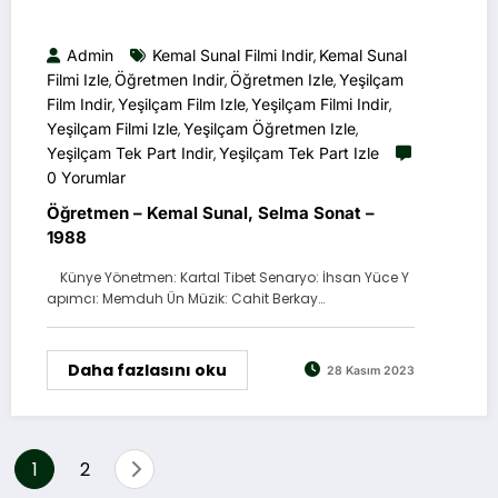
Admin
Kemal Sunal Filmi Indir
Kemal Sunal
,
Filmi Izle
Öğretmen Indir
Öğretmen Izle
Yeşilçam
,
,
,
Film Indir
Yeşilçam Film Izle
Yeşilçam Filmi Indir
,
,
,
Yeşilçam Filmi Izle
Yeşilçam Öğretmen Izle
,
,
Yeşilçam Tek Part Indir
Yeşilçam Tek Part Izle
,
0 Yorumlar
Öğretmen – Kemal Sunal, Selma Sonat –
1988
Künye Yönetmen: Kartal Tibet Senaryo: İhsan Yüce Y
apımcı: Memduh Ün Müzik: Cahit Berkay…
Daha fazlasını oku
28 Kasım 2023
Yazı
1
2