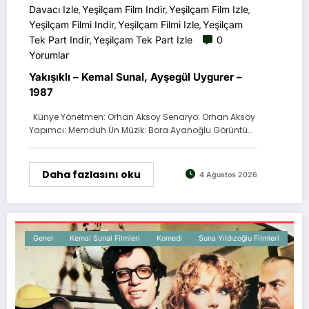
Davacı Izle
Yeşilçam Film Indir
Yeşilçam Film Izle
,
,
,
Yeşilçam Filmi Indir
Yeşilçam Filmi Izle
Yeşilçam
,
,
Tek Part Indir
Yeşilçam Tek Part Izle
0
,
Yorumlar
Yakışıklı – Kemal Sunal, Ayşegül Uygurer –
1987
Künye Yönetmen: Orhan Aksoy Senaryo: Orhan Aksoy
Yapımcı: Memduh Ün Müzik: Bora Ayanoğlu Görüntü…
Daha fazlasını oku
4 Ağustos 2026
Genel
Kemal Sunal Filmleri
Komedi
Suna Yıldızoğlu Filmleri