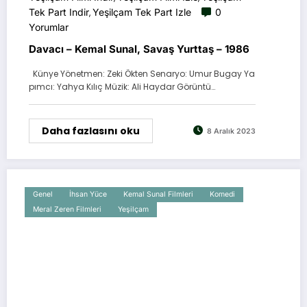
Tek Part Indir
Yeşilçam Tek Part Izle
0
,
Yorumlar
Davacı – Kemal Sunal, Savaş Yurttaş – 1986
Künye Yönetmen: Zeki Ökten Senaryo: Umur Bugay Ya
pımcı: Yahya Kılıç Müzik: Ali Haydar Görüntü…
Daha fazlasını oku
8 Aralık 2023
Genel
İhsan Yüce
Kemal Sunal Filmleri
Komedi
Meral Zeren Filmleri
Yeşilçam