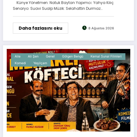
Künye Yönetmen: Natuk Baytan Yapımcı: Yahya Kılıç
Senaryo: Suavi Sualp Müzik: Selahattin Durmaz…
Daha fazlasını oku
8 Ağustos 2026
Aile
Ali Şen
Genel
Gölgen Bengü
Kemal Sunal Filmleri
Komedi
Yeşilçam