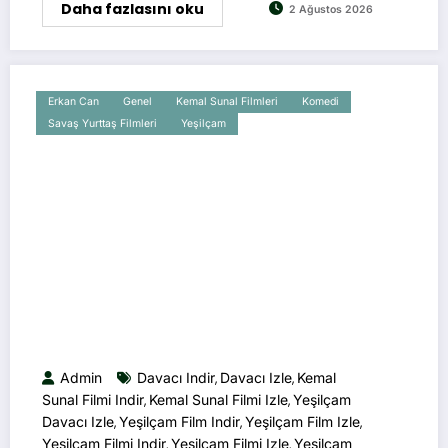
Daha fazlasını oku
2 Ağustos 2026
Erkan Can
Genel
Kemal Sunal Filmleri
Komedi
Savaş Yurttaş Filmleri
Yeşilçam
Admin
Davacı Indir
Davacı Izle
Kemal
,
,
Sunal Filmi Indir
Kemal Sunal Filmi Izle
Yeşilçam
,
,
Davacı Izle
Yeşilçam Film Indir
Yeşilçam Film Izle
,
,
,
Yeşilçam Filmi Indir
Yeşilçam Filmi Izle
Yeşilçam
,
,