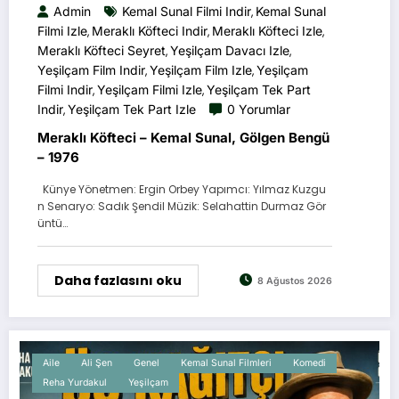
Admin
Kemal Sunal Filmi Indir
Kemal Sunal
,
Filmi Izle
Meraklı Köfteci Indir
Meraklı Köfteci Izle
,
,
,
Meraklı Köfteci Seyret
Yeşilçam Davacı Izle
,
,
Yeşilçam Film Indir
Yeşilçam Film Izle
Yeşilçam
,
,
Filmi Indir
Yeşilçam Filmi Izle
Yeşilçam Tek Part
,
,
Indir
Yeşilçam Tek Part Izle
0 Yorumlar
,
Meraklı Köfteci – Kemal Sunal, Gölgen Bengü
– 1976
Künye Yönetmen: Ergin Orbey Yapımcı: Yılmaz Kuzgu
n Senaryo: Sadık Şendil Müzik: Selahattin Durmaz Gör
üntü…
Daha fazlasını oku
8 Ağustos 2026
Aile
Ali Şen
Genel
Kemal Sunal Filmleri
Komedi
Reha Yurdakul
Yeşilçam