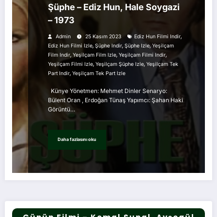
Şüphe – Ediz Hun, Hale Soygazi
– 1973
,
Admin
25 Kasım 2023
Ediz Hun Filmi Indir
,
,
,
Ediz Hun Filmi Izle
Şüphe Indir
Şüphe Izle
Yeşilçam
,
,
,
Film Indir
Yeşilçam Film Izle
Yeşilçam Filmi Indir
,
,
Yeşilçam Filmi Izle
Yeşilçam Şüphe Izle
Yeşilçam Tek
,
Part Indir
Yeşilçam Tek Part Izle
Künye Yönetmen: Mehmet Dinler Senaryo:
Bülent Oran , Erdoğan Tünaş Yapımcı: Şahan Haki
Görüntü…
Daha fazlasını oku