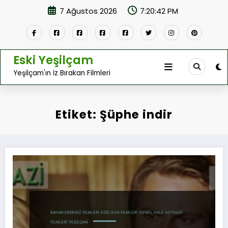
İçeriğe
7 Ağustos 2026
7:20:43 PM
atla
Eski Yeşilçam
Yeşilçam'ın İz Bırakan Filmleri
Etiket: Şüphe indir
BAHAR ERDENIZ FILMLERI
EDIZ HUN FILMLERI
GENEL
HALE SOYGAZI
FILMLERI
YEŞILÇAM