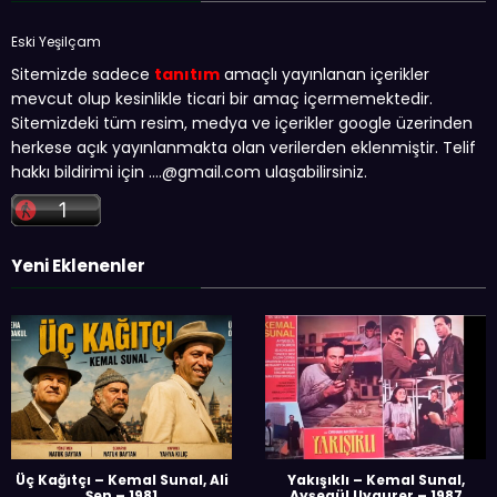
Eski Yeşilçam
Sitemizde sadece
tanıtım
amaçlı yayınlanan içerikler
mevcut olup kesinlikle ticari bir amaç içermemektedir.
Sitemizdeki tüm resim, medya ve içerikler google üzerinden
herkese açık yayınlanmakta olan verilerden eklenmiştir. Telif
hakkı bildirimi için …
.@gmail.com
ulaşabilirsiniz.
Yeni Eklenenler
Üç Kağıtçı – Kemal Sunal, Ali
Yakışıklı – Kemal Sunal,
Şen – 1981
Ayşegül Uygurer – 1987