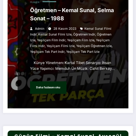
FILMLER
Öğretmen – Kemal Sunal, Selma
Sonat – 1988
Admin
28 Kasım 2023
Kemal Sunal Filmi
,
,
,
Indir
Kemal Sunal Filmi Izle
Öğretmen Indir
Öğretmen
,
,
,
Izle
Yeşilçam Film Indir
Yeşilçam Film Izle
Yeşilçam
,
,
,
Filmi Indir
Yeşilçam Filmi Izle
Yeşilçam Öğretmen Izle
,
Yeşilçam Tek Part Indir
Yeşilçam Tek Part Izle
Künye Yönetmen: Kartal Tibet Senaryo: İhsan
Yüce Yapımcı: Memduh Ün Müzik: Cahit Berkay…
Daha fazlasını oku