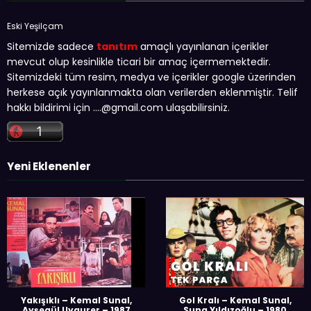
Eski Yeşilçam
Sitemizde sadece
tanıtım
amaçlı yayınlanan içerikler
mevcut olup kesinlikle ticari bir amaç içermemektedir.
Sitemizdeki tüm resim, medya ve içerikler google üzerinden
herkese açık yayınlanmakta olan verilerden eklenmiştir. Telif
hakkı bildirimi için …
.@gmail.com
ulaşabilirsiniz.
Yeni Eklenenler
Yakışıklı – Kemal Sunal,
Gol Kralı – Kemal Sunal,
Ayşegül Uygurer – 1987
Suna Yıldızoğlu – 1980