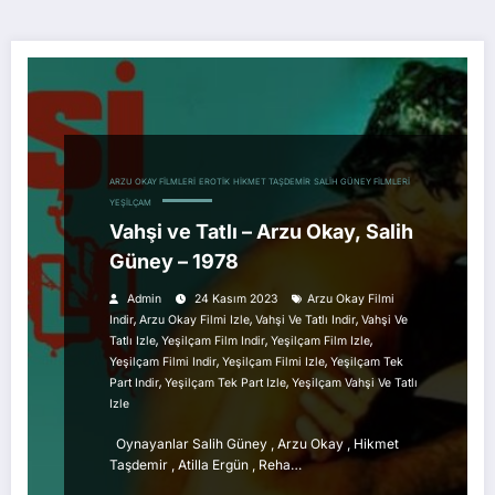
ARZU OKAY FILMLERI
EROTIK
HIKMET TAŞDEMIR
SALIH GÜNEY FILMLERI
YEŞILÇAM
Vahşi ve Tatlı – Arzu Okay, Salih
Güney – 1978
Admin
24 Kasım 2023
Arzu Okay Filmi
,
,
,
Indir
Arzu Okay Filmi Izle
Vahşi Ve Tatlı Indir
Vahşi Ve
,
,
,
Tatlı Izle
Yeşilçam Film Indir
Yeşilçam Film Izle
,
,
Yeşilçam Filmi Indir
Yeşilçam Filmi Izle
Yeşilçam Tek
,
,
Part Indir
Yeşilçam Tek Part Izle
Yeşilçam Vahşi Ve Tatlı
Izle
Oynayanlar Salih Güney , Arzu Okay , Hikmet
Taşdemir , Atilla Ergün , Reha…