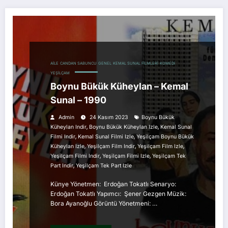
AILE
CANDAN SABUNCU
GENEL
KEMAL SUNAL FILMLERI
KOMEDI
YEŞILÇAM
Boynu Bükük Küheylan – Kemal
Sunal – 1990
Admin
24 Kasım 2023
Boynu Bükük
,
,
Küheylan Indir
Boynu Bükük Küheylan Izle
Kemal Sunal
,
,
Filmi Indir
Kemal Sunal Filmi Izle
Yeşilçam Boynu Bükük
,
,
,
Küheylan Izle
Yeşilçam Film Indir
Yeşilçam Film Izle
,
,
Yeşilçam Filmi Indir
Yeşilçam Filmi Izle
Yeşilçam Tek
,
Part Indir
Yeşilçam Tek Part Izle
Künye Yönetmen: Erdoğan Tokatlı Senaryo:
Erdoğan Tokatlı Yapımcı: Şener Gezgen Müzik:
Bora Ayanoğlu Görüntü Yönetmeni: …