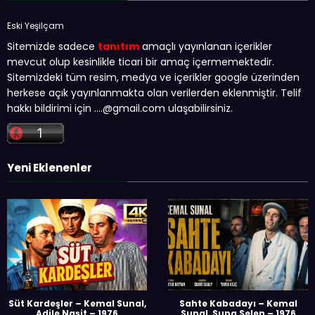
Eski Yeşilçam
Sitemizde sadece
tanıtım
amaçlı yayınlanan içerikler
mevcut olup kesinlikle ticari bir amaç içermemektedir.
Sitemizdeki tüm resim, medya ve içerikler google üzerinden
herkese açık yayınlanmakta olan verilerden eklenmiştir. Telif
hakkı bildirimi için …
.@gmail.com
ulaşabilirsiniz.
Yeni Eklenenler
Süt Kardeşler – Kemal Sunal,
Sahte Kabadayı – Kemal
Adile Naşit – 1976
Sunal, Suna Selen – 1976