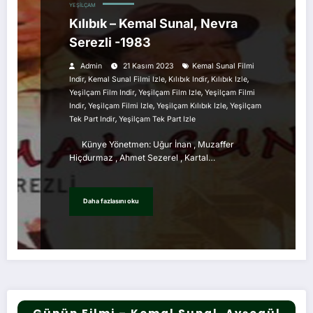
YEŞILÇAM
Kılıbık – Kemal Sunal, Nevra
Serezli -1983
Admin
21 Kasım 2023
Kemal Sunal Filmi
,
,
,
,
Indir
Kemal Sunal Filmi Izle
Kılıbık Indir
Kılıbık Izle
,
,
Yeşilçam Film Indir
Yeşilçam Film Izle
Yeşilçam Filmi
,
,
,
Indir
Yeşilçam Filmi Izle
Yeşilçam Kılıbık Izle
Yeşilçam
,
Tek Part Indir
Yeşilçam Tek Part Izle
Künye Yönetmen: Uğur İnan , Muzaffer
Hiçdurmaz , Ahmet Sezerel , Kartal…
Daha fazlasını oku