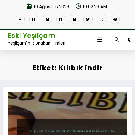
İçeriğe
10 Ağustos 2026
10:02:29 AM
atla
Eski Yeşilçam
Yeşilçam'ın İz Bırakan Filmleri
Etiket: Kılıbık indir
ALI ŞEN
KEMAL SUNAL FILMLERI
KOMEDI
NEVRA SEREZLI
RENKLI FILMLER