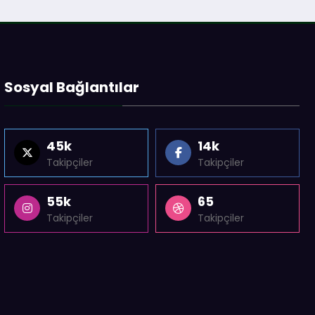
Sosyal Bağlantılar
45k
14k
Takipçiler
Takipçiler
55k
65
Takipçiler
Takipçiler