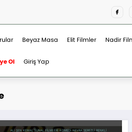
rular
Beyaz Masa
Elit Filmler
Nadir Fil
ye Ol
Giriş Yap
e
ALI ŞEN
KEMAL SUNAL FILMLERI
KOMEDI
NEVRA SEREZLI
RENKLI