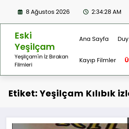
İçeriğe
atla
8 Ağustos 2026
2:34:29 AM
Eski
Ana Sayfa
Duy
Yeşilçam
Yeşilçam'ın İz Bırakan
Kayıp Filmler
Ü
Filmleri
Etiket: Yeşilçam Kılıbık izl