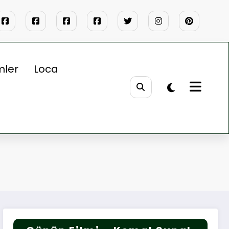
mler
Loca