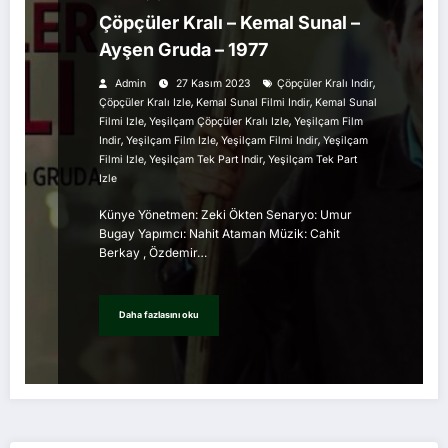
Çöpçüler Kralı – Kemal Sunal –
Ayşen Gruda – 1977
,
Admin
27 Kasım 2023
Çöpçüler Kralı Indir
,
,
Çöpçüler Kralı Izle
Kemal Sunal Filmi Indir
Kemal Sunal
,
,
Filmi Izle
Yeşilçam Çöpçüler Kralı Izle
Yeşilçam Film
,
,
,
Indir
Yeşilçam Film Izle
Yeşilçam Filmi Indir
Yeşilçam
,
,
Filmi Izle
Yeşilçam Tek Part Indir
Yeşilçam Tek Part
Izle
Künye Yönetmen: Zeki Ökten Senaryo: Umur
Bugay Yapımcı: Nahit Ataman Müzik: Cahit
Berkay , Özdemir…
Daha fazlasını oku