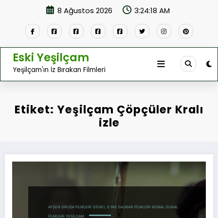
İçeriğe
8 Ağustos 2026
3:24:19 AM
atla
Eski Yeşilçam
Yeşilçam'ın İz Bırakan Filmleri
Etiket: Yeşilçam Çöpçüler Kralı
izle
AYŞEN GRUDA FILMLERI
GENEL
İLYAS SALMAN FILMLERI
KEMAL SUNAL
FILMLERI
YEŞILÇAM