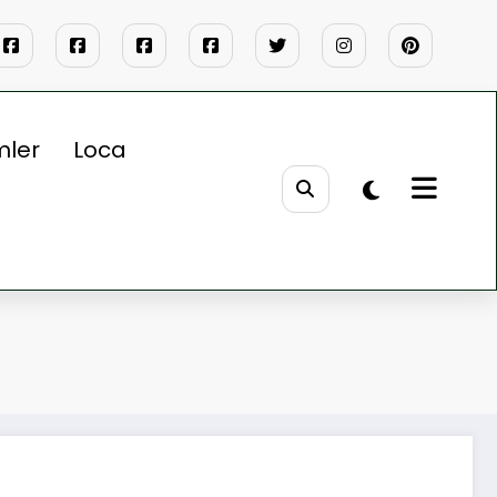
mler
Loca