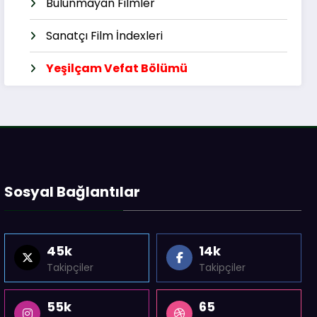
Bulunmayan Filmler
Sanatçı Film İndexleri
Yeşilçam Vefat Bölümü
Sosyal Bağlantılar
45k
14k
Takipçiler
Takipçiler
55k
65