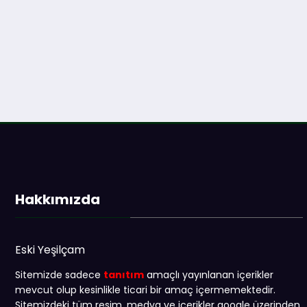
Hakkımızda
Eski Yeşilçam
Sitemizde sadece
tanıtım
amaçlı yayınlanan içerikler
mevcut olup kesinlikle ticari bir amaç içermemektedir.
Sitemizdeki tüm resim, medya ve içerikler google üzerinden