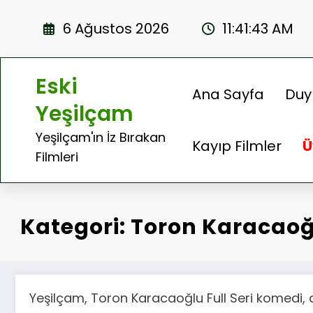
İçeriğe
atla
6 Ağustos 2026
11:41:43 AM
Eski
Ana Sayfa
Duy
Yeşilçam
Yeşilçam'ın İz Bırakan
Kayıp Filmler
Ü
Filmleri
Kategori: Toron Karacaoğ
Yeşilçam, Toron Karacaoğlu Full Seri komedi, d