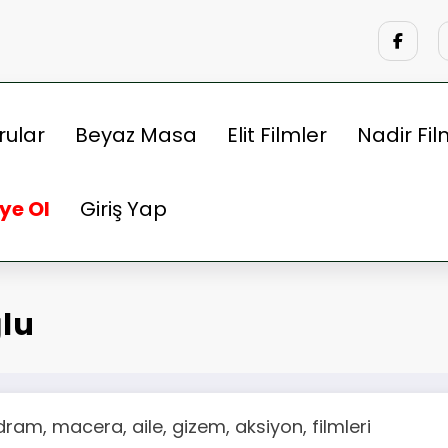
rular
Beyaz Masa
Elit Filmler
Nadir Fil
ye Ol
Giriş Yap
lu
ram, macera, aile, gizem, aksiyon, filmleri