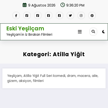
İçeriğe
9 Ağustos 2026
9:36:20 PM
atla
Eski Yeşilçam
Yeşilçam'ın İz Bırakan Filmleri
Kategori: Atilla Yiğit
Yeşilçam, Atilla Yiğit Full Seri komedi, dram, macera, aile,
gizem, aksiyon, filmleri