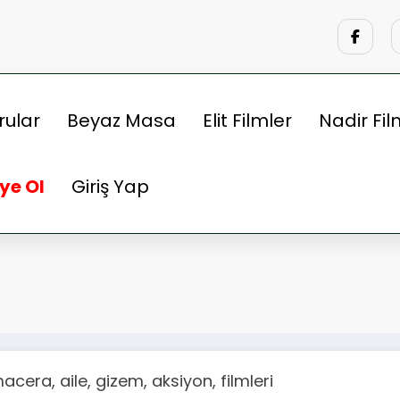
rular
Beyaz Masa
Elit Filmler
Nadir Fil
ye Ol
Giriş Yap
cera, aile, gizem, aksiyon, filmleri