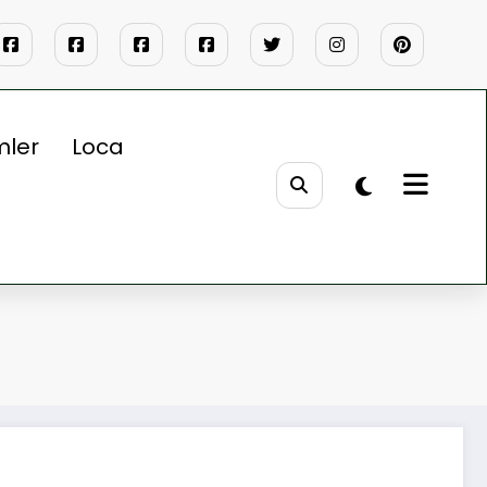
mler
Loca