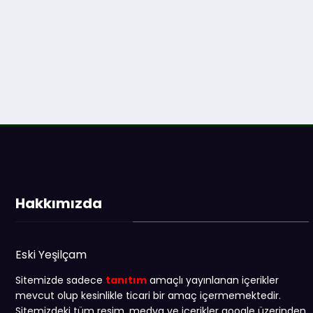
Hakkımızda
Eski Yeşilçam
Sitemizde sadece
tanıtım
amaçlı yayınlanan içerikler
mevcut olup kesinlikle ticari bir amaç içermemektedir.
Sitemizdeki tüm resim, medya ve içerikler google üzerinden