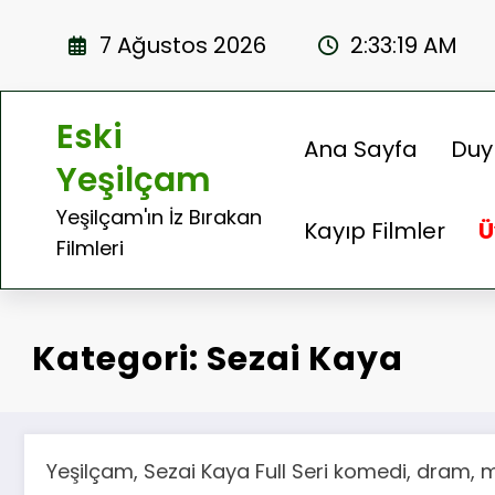
İçeriğe
atla
7 Ağustos 2026
2:33:19 AM
Eski
Ana Sayfa
Duy
Yeşilçam
Yeşilçam'ın İz Bırakan
Kayıp Filmler
Ü
Filmleri
Kategori: Sezai Kaya
Yeşilçam, Sezai Kaya Full Seri komedi, dram, ma