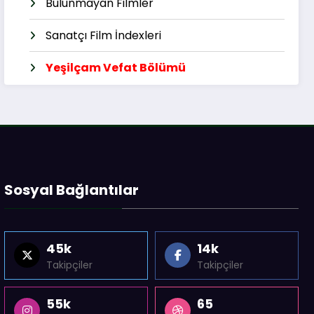
Bulunmayan Filmler
Sanatçı Film İndexleri
Yeşilçam Vefat Bölümü
Sosyal Bağlantılar
45k
14k
Takipçiler
Takipçiler
55k
65