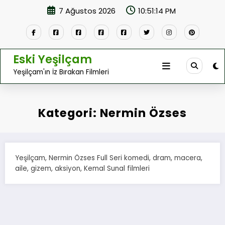
İçeriğe
7 Ağustos 2026
10:51:14 PM
atla
Eski Yeşilçam
Yeşilçam'ın İz Bırakan Filmleri
Kategori: Nermin Özses
Yeşilçam, Nermin Özses Full Seri komedi, dram, macera,
aile, gizem, aksiyon, Kemal Sunal filmleri