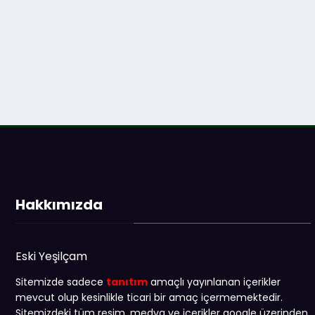
Hakkımızda
Eski Yeşilçam
Sitemizde sadece
tanıtım
amaçlı yayınlanan içerikler
mevcut olup kesinlikle ticari bir amaç içermemektedir.
Sitemizdeki tüm resim, medya ve içerikler google üzerinden