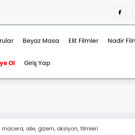
rular
Beyaz Masa
Elit Filmler
Nadir Fil
ye Ol
Giriş Yap
macera, aile, gizem, aksiyon, filmleri