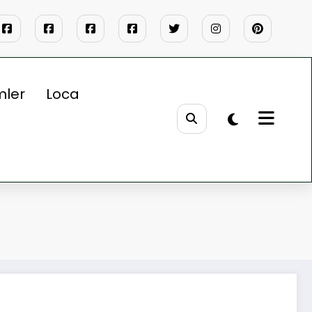
mler
Loca