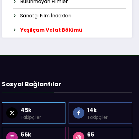
Bulunmayan Filmler
Sanatçı Film İndexleri
Yeşilçam Vefat Bölümü
Sosyal Bağlantılar
45k
14k
Takipçiler
Takipçiler
55k
65