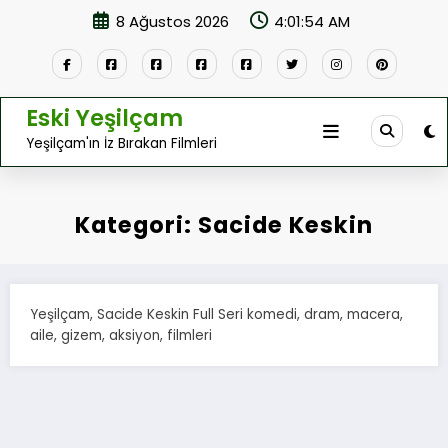
İçeriğe
8 Ağustos 2026
4:01:54 AM
atla
Eski Yeşilçam
Yeşilçam'ın İz Bırakan Filmleri
Kategori: Sacide Keskin
Yeşilçam, Sacide Keskin Full Seri komedi, dram, macera,
aile, gizem, aksiyon, filmleri