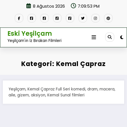
İçeriğe
8 Ağustos 2026
7:09:53 PM
atla
Eski Yeşilçam
Yeşilçam'ın İz Bırakan Filmleri
Kategori: Kemal Çapraz
Yeşilçam, Kemal Çapraz Full Seri komedi, dram, macera,
aile, gizem, aksiyon, Kemal Sunal filmleri