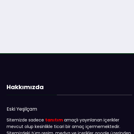
Hakkımızda
Eski Yeşilçam
Sitemizde sadece
tanıtım
amaçlı yayınlanan içerikler
mevcut olup kesinlikle ticari bir amaç içermemektedir.
Sitemizdeki tüm resim, medya ve içerikler google üzerinden