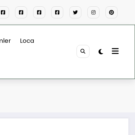
mler
Loca