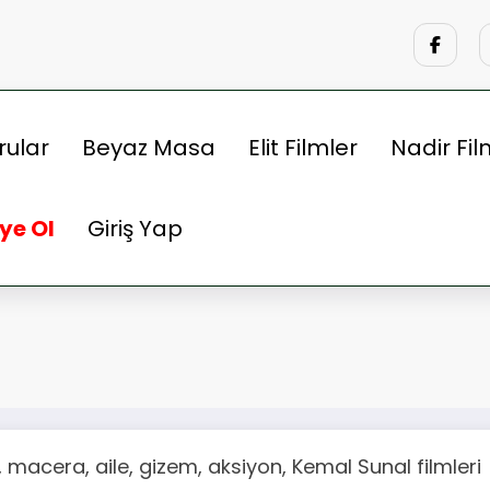
rular
Beyaz Masa
Elit Filmler
Nadir Fil
ye Ol
Giriş Yap
 macera, aile, gizem, aksiyon, Kemal Sunal filmleri