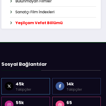
Bulunmayan Filmler
Sanatçı Film İndexleri
Yeşilçam Vefat Bölümü
Sosyal Bağlantılar
45k
14k
Takipçiler
Takipçiler
55k
65