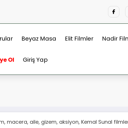
rular
Beyaz Masa
Elit Filmler
Nadir Fil
ye Ol
Giriş Yap
m, macera, aile, gizem, aksiyon, Kemal Sunal filmle