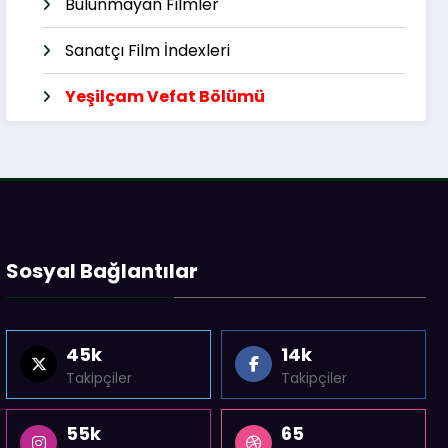
Bulunmayan Filmler
Sanatçı Film İndexleri
Yeşilçam Vefat Bölümü
Sosyal Bağlantılar
45k
14k
Takipçiler
Takipçiler
55k
65