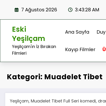
İçeriğe
atla
7 Ağustos 2026
3:43:28 AM
Eski
Ana Sayfa
Duy
Yeşilçam
Yeşilçam'ın İz Bırakan
Kayıp Filmler
Ü
Filmleri
Kategori: Muadelet Tibet
Yeşilçam, Muadelet Tibet Full Seri komedi, dra