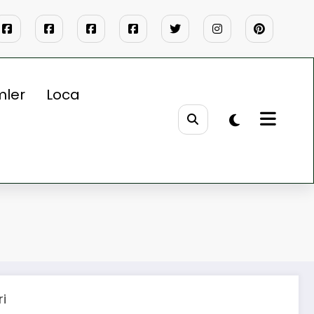
mler
Loca
ri