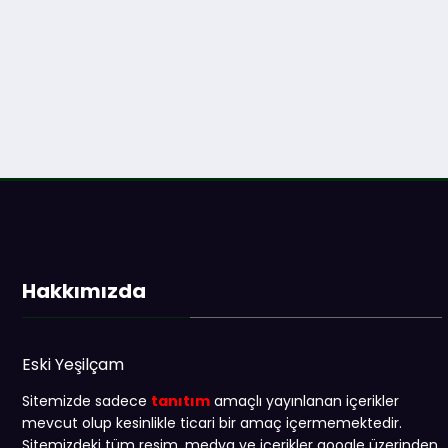
Hakkımızda
Eski Yeşilçam
Sitemizde sadece
tanıtım
amaçlı yayınlanan içerikler
mevcut olup kesinlikle ticari bir amaç içermemektedir.
Sitemizdeki tüm resim, medya ve içerikler google üzerinden