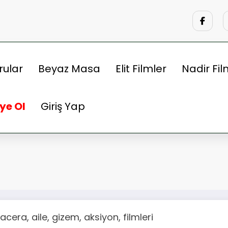
rular
Beyaz Masa
Elit Filmler
Nadir Fil
ye Ol
Giriş Yap
cera, aile, gizem, aksiyon, filmleri