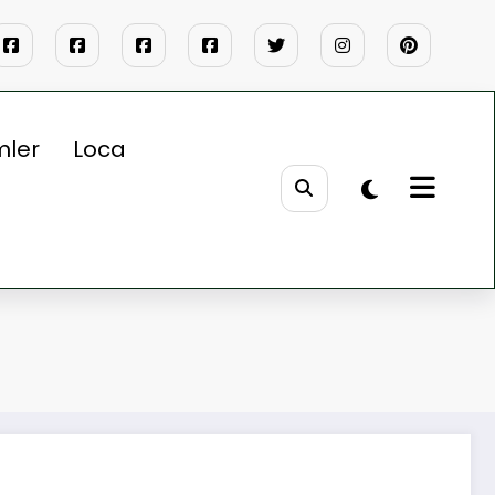
mler
Loca