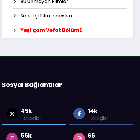
Bulunmayan Filmler
Sanatçı Film İndexleri
Yeşilçam Vefat Bölümü
Sosyal Bağlantılar
45k
14k
Takipçiler
Takipçiler
55k
65