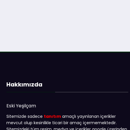
Hakkımızda
Eski Yeşilçam
Sitemizde sadece
tanıtım
amaçlı yayınlanan içerikler
mevcut olup kesinlikle ticari bir amaç içermemektedir.
Sitemizdeki tüm resim, medya ve içerikler google üzerinden