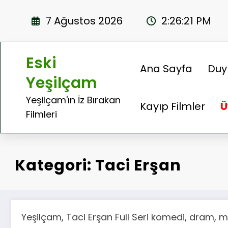
İçeriğe
atla
7 Ağustos 2026
2:26:22 PM
Eski
Ana Sayfa
Duy
Yeşilçam
Yeşilçam'ın İz Bırakan
Kayıp Filmler
Ü
Filmleri
Kategori: Taci Erşan
Yeşilçam, Taci Erşan Full Seri komedi, dram, ma